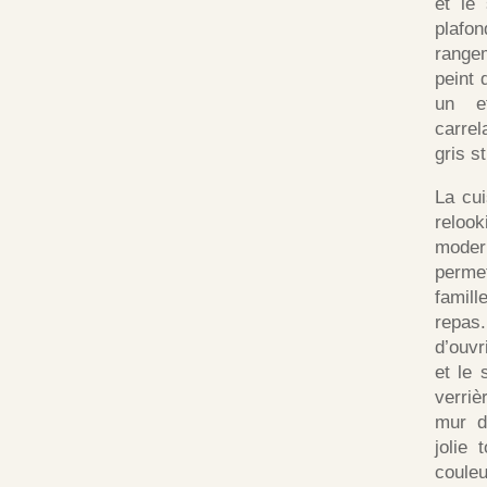
et le 
plafo
rangem
peint 
un ef
carre
gris st
La cui
reloo
moder
perme
famil
repas.
d’ouvr
et le
verriè
mur d
jolie
couleu