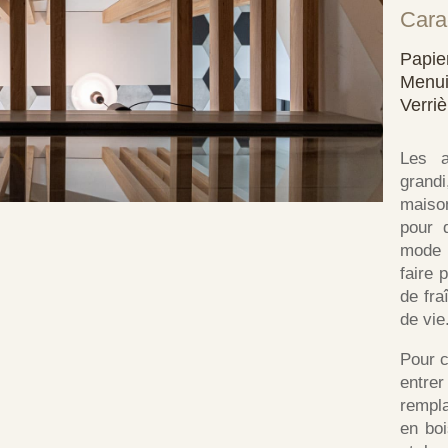
Cara
Papie
Menui
Verriè
Les a
grand
maison
pour 
mode d
faire 
de fra
de vie
Pour c
entrer
rempla
en boi