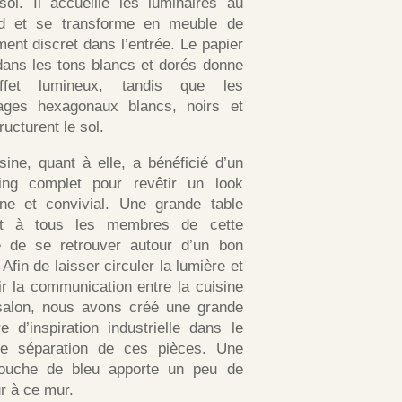
sol. Il accueille les luminaires au
nd et se transforme en meuble de
ent discret dans l’entrée. Le papier
dans les tons blancs et dorés donne
fet lumineux, tandis que les
lages hexagonaux blancs, noirs et
ructurent le sol.
sine, quant à elle, a bénéficié d’un
king complet pour revêtir un look
ne et convivial. Une grande table
t à tous les membres de cette
le de se retrouver autour d’un bon
 Afin de laisser circuler la lumière et
ir la communication entre la cuisine
 salon, nous avons créé une grande
re d’inspiration industrielle dans le
e séparation de ces pièces. Une
 touche de bleu apporte un peu de
r à ce mur.