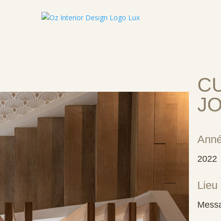
C
J
Ann
2022
Lieu
Messa