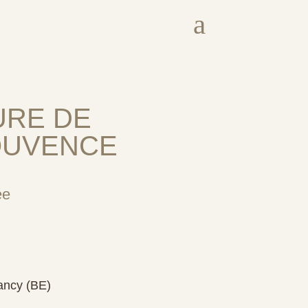
a
URE DE
OUVENCE
ée
ncy (BE)