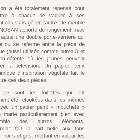
lon a été totalement repensé pour
ttre à chacun de vaquer à ses
tions sans gêner l’autre : le meuble
NOSAN apporte du rangement mais
aussi une double porte-verrière qui
re ou se referme entre la pièce de
e (aussi utilisée comme bureau) et
lon-détente où les jeunes peuvent
der la télévision. Un papier peint
mique d’inspiration végétale fait le
ntre ces deux pièces.
, ce sont les toilettes qui ont
ment été relookées dans les mêmes
avec un papier peint « moucheté »
e marie particulièrement bien avec
semble des autres éléments.
emble fait la part belle aux tons
, noirs et gris, mettant en valeur les