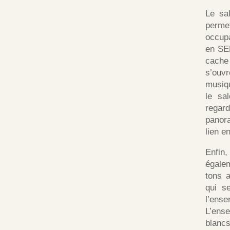
Le sa
perme
occupa
en SE
cache 
s’ouv
musiqu
le sa
regar
panora
lien e
Enfin
égale
tons 
qui s
l’en
L’ens
blancs