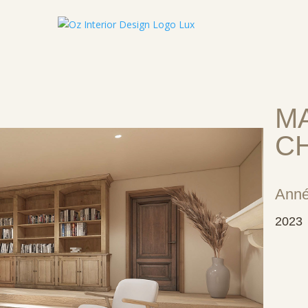
M
C
Ann
2023