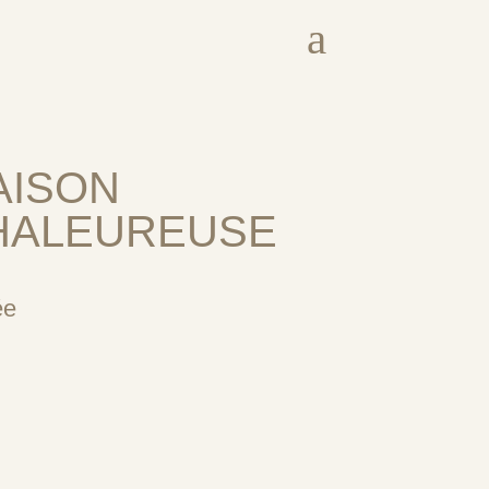
a
AISON
HALEUREUSE
ée