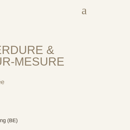
a
ERDURE &
UR-MESURE
ée
ing (BE)