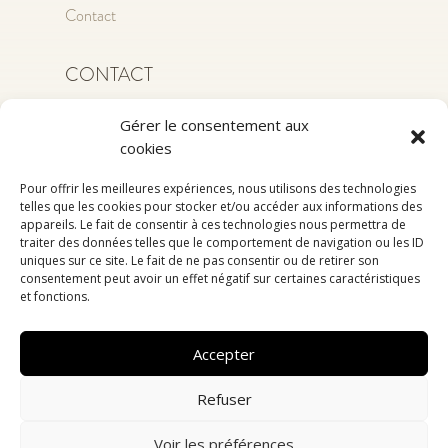
Contact
CONTACT
+352 26 62 48
Gérer le consentement aux
oz@oz-id.lu
cookies
19, Rue de Hivange
Pour offrir les meilleures expériences, nous utilisons des technologies
L-8351 Dahlem
telles que les cookies pour stocker et/ou accéder aux informations des
appareils. Le fait de consentir à ces technologies nous permettra de
traiter des données telles que le comportement de navigation ou les ID
RÉSEAUX SOCIAUX
uniques sur ce site. Le fait de ne pas consentir ou de retirer son
consentement peut avoir un effet négatif sur certaines caractéristiques
et fonctions.
Accepter
Politique de confidentialité
–
Mentions légales
–
RGPD
Refuser
Voir les préférences